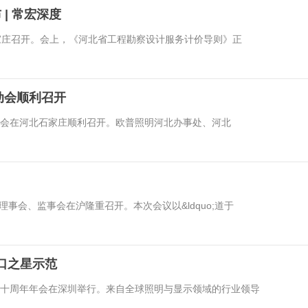
| 常宏深度
石家庄召开。会上，《河北省工程勘察设计服务计价导则》正
动会顺利召开
动大会在河北石家庄顺利召开。欧普照明河北办事处、河北
事会、监事会在沪隆重召开。本次会议以&ldquo;道于
口之星示范
成立十周年年会在深圳举行。来自全球照明与显示领域的行业领导