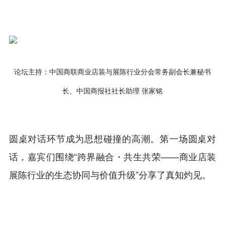
论坛主持：中国商联商业店装与展陈行业分会常务副会长兼秘书
长、中国商报社社长助理 张家铭
圆桌对话环节成为思想碰撞的高潮。第一场圆桌对
话，嘉宾们围绕“跨界融合・共生共荣——商业店装
展陈行业的生态协同与价值升级”分享了真知灼见。