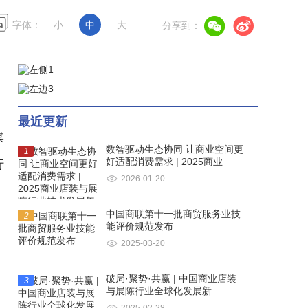
字体：
小
中
大
分享到：
》
最近更新
媒
数智驱动生态协同 让商业空间更
1
好适配消费需求 | 2025商业
行
2026-01-20
中国商联第十一批商贸服务业技
2
能评价规范发布
2025-03-20
破局·聚势·共赢 | 中国商业店装
3
与展陈行业全球化发展新